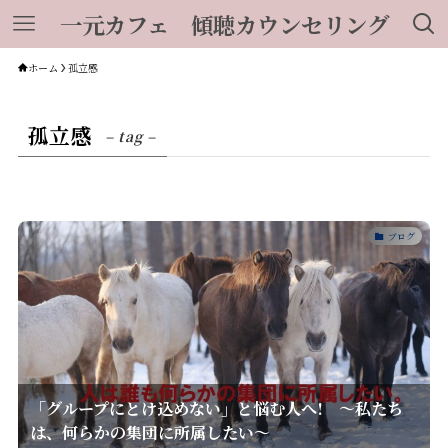
一元カフェ 傾聴カウンセリング
ホーム
孤立感
孤立感
– tag –
ブログ
「グループにとけ込めない」と悩む人へ! ～私たち
は、何らかの集団に所属したい～